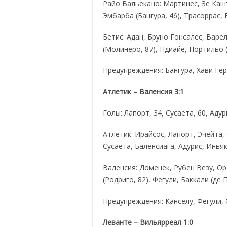
Райо Вальекано: Мартинес, Зе Кашт
Эмбарба (Бангура, 46), Трасоррас, 
Бетис: Адан, Бруно Гонсалес, Варе
(Молинеро, 87), Ндиайе, Портильо (
Предупреждения: Бангура, Хави Гер
Атлетик – Валенсия 3:1
Голы: Лапорт, 34, Сусаета, 60, Адур
Атлетик: Ирайсос, Лапорт, Эчейта, 
Сусаета, Баленсиага, Адурис, Инья
Валенсия: Доменек, Рубен Везу, Ор
(Родриго, 82), Фегули, Баккали (де 
Предупреждения: Канселу, Фегули,
Леванте – Вильярреал 1:0