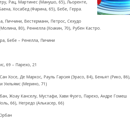
ру, Рац, Мартинес (Манушо, 65), Льоренте,
Баена, Хосабед (Фарина, 65), Бебе, Герра.
ла, Пиччини, Вестерманн, Петрос, Сехудо
Молина, 80), Реннелла (Хоакин, 70), Рубен Кастро.
ра, Бебе – Ренелла, Пичини
ис, 69 – Парехо, 21
Сан Хосе, Де Маркос, Рауль Гарсия (Эрасо, 84), Беньят (Рико, 86)
ки Уильямс (Мерино, 71)
бан, Жоау Канселу, Мустафи, Хави Фуэго, Парехо, Андре Гомеш
Поль, 66), Негредо (Алькасер, 66)
 Орбан