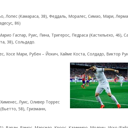
о, Лопес (Камараса, 38), Феддаль, Моралес, Симао, Мари, Лерма
адесус, 86)
арио Гаспар, Руис, Пина, Тригерос, Педраса (Кастильехо, 46), С
та, 38), Сольдадо.
с, Хосе Мари, Рубен – Йокич, Хайме Коста, Солдадо, Виктор Ру
 Хименес, Луис, Оливер Торрес
 (Вьетто, 58), Гризманн,
1), Варан, Рамос, Марсело, Кроос, Каземиро, Модрич, Иско (Бэйл