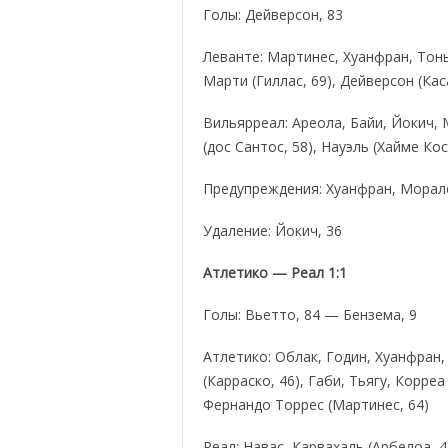
Голы: Дейверсон, 83
Леванте: Мартинес, Хуанфран, Тонь
Марти (Гиллас, 69), Дейверсон (Кас
Вильярреал: Ареола, Байи, Йокич, М
(дос Сантос, 58), Науэль (Хайме Кос
Предупреждения: Хуанфран, Морале
Удаление: Йокич, 36
Атлетико — Реал 1:1
Голы: Вьетто, 84 — Бензема, 9
Атлетико: Облак, Годин, Хуанфран,
(Карраско, 46), Габи, Тьягу, Корреа
Фернандо Торрес (Мартинес, 64)
Реал: Навас, Карвахаль (Арбелоа, 4