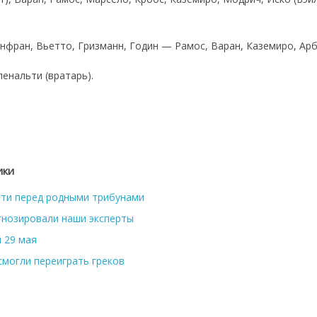
анфран, Вьетто, Гризманн, Годин — Рамос, Варан, Каземиро, Ар
пенальти (вратарь).
ики
тти перед родными трибунами
гнозировали наши эксперты
 29 мая
смогли переиграть греков