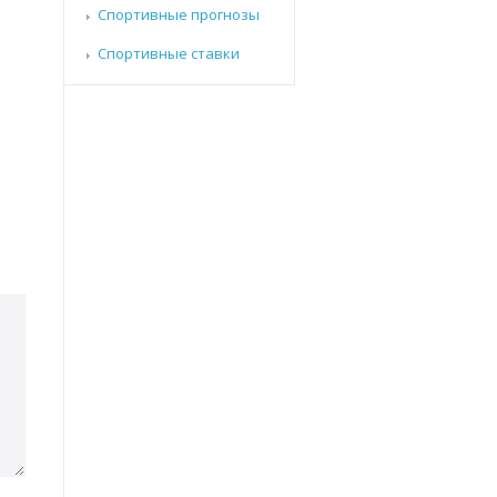
Спортивные прогнозы
Спортивные ставки