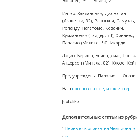
Эрнанес, 79 — Бьява, 2
Интер: Ханданович, Джонатан
(Дзанетти, 52), Раноккья, Самуэль,
Роланду, Нагатомо, Ковачич,
Кузманович (Таидер, 74), Эрнанес,
Паласио (Милито, 64), Икарди
Лацио: Бериша, Бьява, Диас, Гонсал
Андерсон (Минала, 82), Клозе, Кей
Предупреждены: Паласио — Онази
Наш
прогноз на поединок Интер —
[uptolike]
Дополнительные статьи из рубр
Первые сюрпризы на Чемпионате 