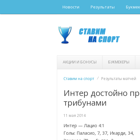
Новости
Результаты
Букме
АКЦИИ И БОНУСЫ
БУКМЕКЕРЫ
Ставим на спорт
Результаты матчей
Интер достойно п
трибунами
11 мая 2014
Интер — Лацио 4:1
Голы: Паласио, 7, 37, Икарди, 34,