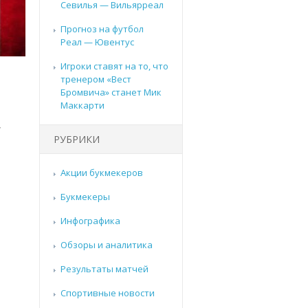
Севилья — Вильярреал
Прогноз на футбол
Реал — Ювентус
Игроки ставят на то, что
тренером «Вест
Бромвича» станет Мик
Маккарти
,
РУБРИКИ
Акции букмекеров
Букмекеры
Инфографика
Обзоры и аналитика
Результаты матчей
Спортивные новости