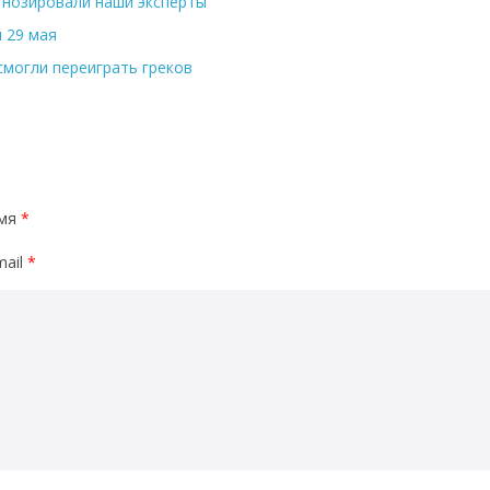
гнозировали наши эксперты
 29 мая
смогли переиграть греков
мя
*
mail
*