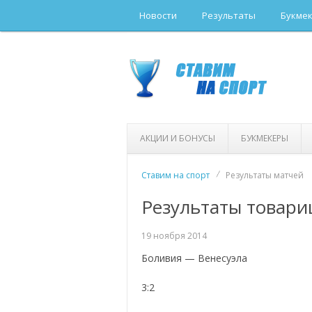
Новости
Результаты
Букме
АКЦИИ И БОНУСЫ
БУКМЕКЕРЫ
Ставим на спорт
Результаты матчей
Результаты товари
19 ноября 2014
Боливия — Венесуэла
3:2