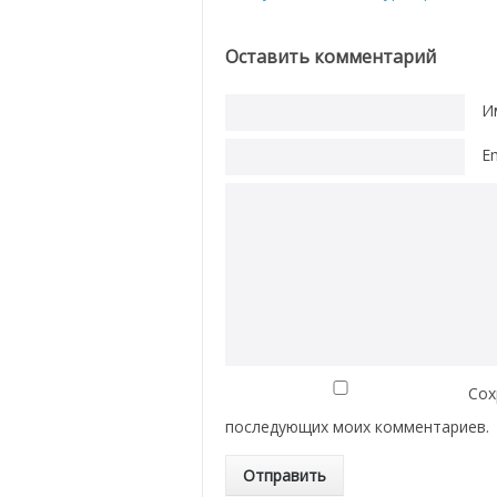
Оставить комментарий
И
E
Сох
последующих моих комментариев.