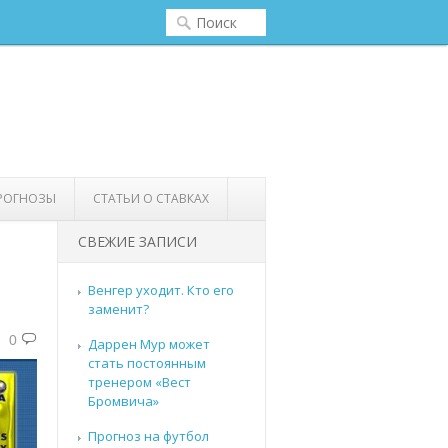
РОГНОЗЫ
СТАТЬИ О СТАВКАХ
СВЕЖИЕ ЗАПИСИ
Венгер уходит. Кто его
заменит?
0
Даррен Мур может
стать постоянным
тренером «Вест
Бромвича»
Прогноз на футбол