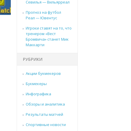
Севилья — Вильярреал
Прогноз на футбол
Реал — Ювентус
Игроки ставят на то, что
тренером «Вест
Бромвича» станет Мик
Маккарти
РУБРИКИ
Акции букмекеров
Букмекеры
Инфографика
Обзоры и аналитика
Результаты матчей
Спортивные новости