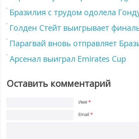
Бразилия с трудом одолела Гонд
Голден Стейт выигрывает финал
Парагвай вновь отправляет Бра
Арсенал выиграл Emirates Cup
Оставить комментарий
Имя
*
Email
*