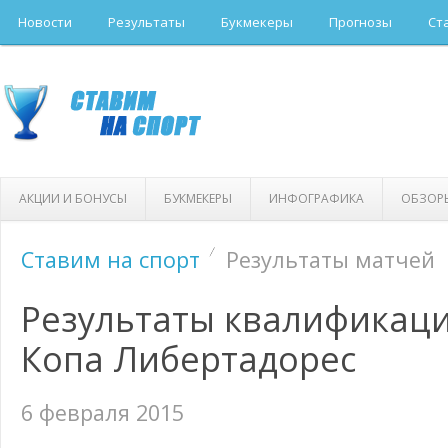
Новости
Результаты
Букмекеры
Прогнозы
Ст
АКЦИИ И БОНУСЫ
БУКМЕКЕРЫ
ИНФОГРАФИКА
ОБЗОР
Ставим на спорт
Результаты матчей
Результаты квалификац
Копа Либертадорес
6 февраля 2015