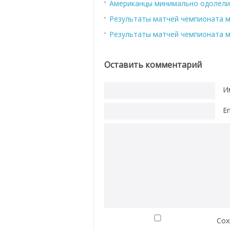
Американцы минимально одолели
Результаты матчей чемпионата м
Результаты матчей чемпионата м
Оставить комментарий
И
E
Сох