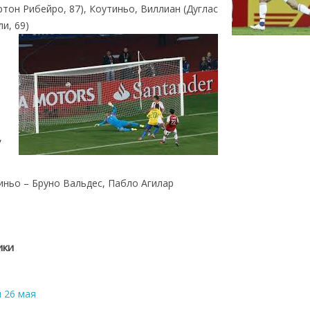
тон Рибейро, 87), Коутиньо, Виллиан (Дуглас
и, 69)
,
иньо – Бруно Вальдес, Пабло Агилар
ики
ы
 26 мая