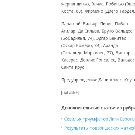
Фернандиньо, Элиас, Робиньо (Эвер
Коста, 60), Фирмино (Диего Тарделл
Парагвай: Вильяр, Пирис, Пабло
Агилар, Да Сильва, Бруно Вальдес
(Бобадилья, 74), Эдгар Бенитес
(Оскар Ромеро, 84), Аранда
(Освальдо Мартинес, 77), Виктор
Касерес, Дерлис Гонсалес, Вальдес
Санта Крус
Предупреждения: Дани Алвес, Коут
[uptolike]
Дополнительные статьи из рубр
Севилья триумфатор Лиги Европ
Результаты товарищеских матчей