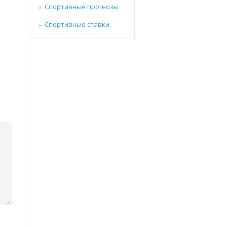
Спортивные прогнозы
Спортивные ставки