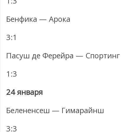
1:3
Бенфика — Арока
3:1
Пасуш де Ферейра — Спортинг
1:3
24 января
Белененсеш — Гимарайнш
3:3