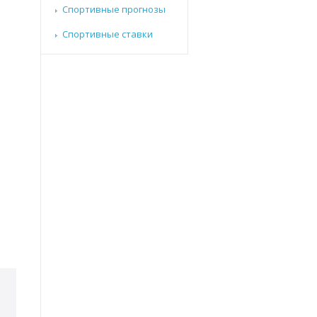
Спортивные прогнозы
Спортивные ставки