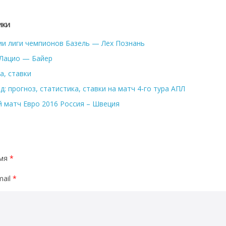
ики
ии лиги чемпионов Базель — Лех Познань
 Лацио — Байер
а, ставки
 прогноз, статистика, ставки на матч 4-го тура АПЛ
й матч Евро 2016 Россия – Швеция
мя
*
mail
*