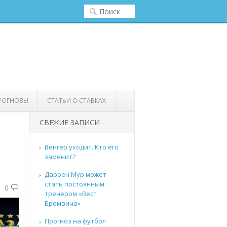
РОГНОЗЫ
СТАТЬИ О СТАВКАХ
СВЕЖИЕ ЗАПИСИ
Венгер уходит. Кто его
заменит?
Даррен Мур может
стать постоянным
0
тренером «Вест
Бромвича»
Прогноз на футбол