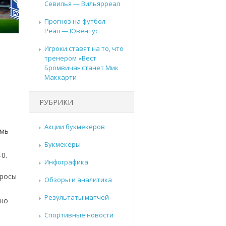
Севилья — Вильярреал
Прогноз на футбол
Реал — Ювентус
Игроки ставят на то, что
тренером «Вест
Бромвича» станет Мик
Маккарти
РУБРИКИ
Акции букмекеров
емь
Букмекеры
0.
Инфографика
просы
Обзоры и аналитика
Результаты матчей
ьно
Спортивные новости