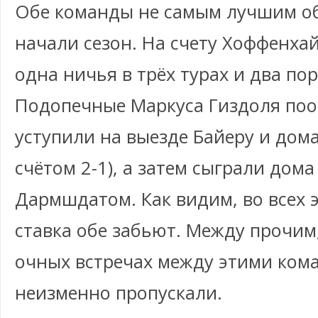
Обе команды не самым лучшим о
начали сезон. На счету Хоффенха
одна ничья в трёх турах и два по
Подопечные Маркуса Гиздоля по
уступили на выезде Байеру и дома
счётом 2-1), а затем сыграли дома
Дармшдатом. Как видим, во всех 
ставка обе забьют. Между прочим
очных встречах между этими ком
неизменно пропускали.