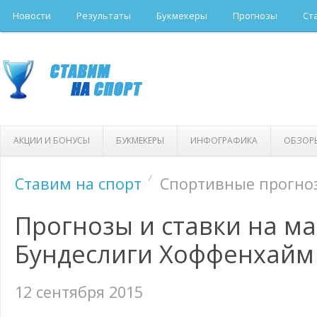
Новости
Результаты
Букмекеры
Прогнозы
Ст
АКЦИИ И БОНУСЫ
БУКМЕКЕРЫ
ИНФОГРАФИКА
ОБЗОР
Ставим на спорт
Спортивные прогно
Прогнозы и ставки на ма
Бундеслиги Хоффенхайм 
12 сентября 2015