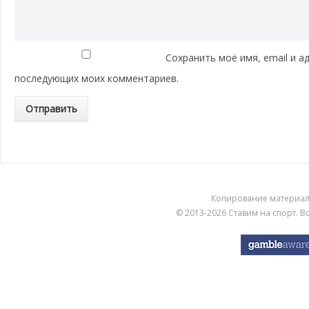
Сохранить моё имя, email и а
последующих моих комментариев.
Копирование материа
© 2013-2026
Ставим на спорт
. 