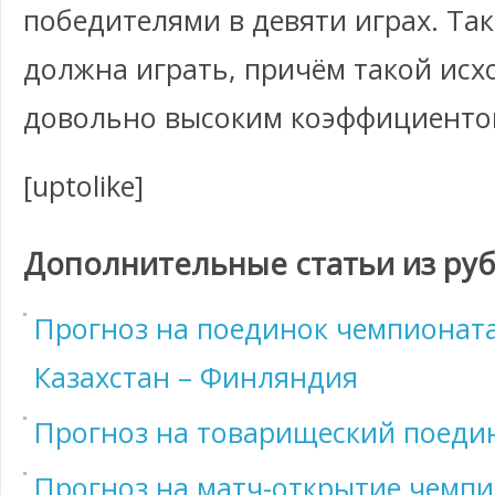
победителями в девяти играх. Так
должна играть, причём такой исх
довольно высоким коэффициентом
[uptolike]
Дополнительные статьи из ру
Прогноз на поединок чемпионата
Казахстан – Финляндия
Прогноз на товарищеский поеди
Прогноз на матч-открытие чемп