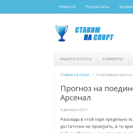
Новости
Результаты
Букме
АКЦИИ И БОНУСЫ
БУКМЕКЕРЫ
Ставим на спорт
Спортивные прогно
Прогноз на поеди
Арсенал
9 декабря 2015
Расклады в этой паре предельно я
достаточно не проиграть, в то вр