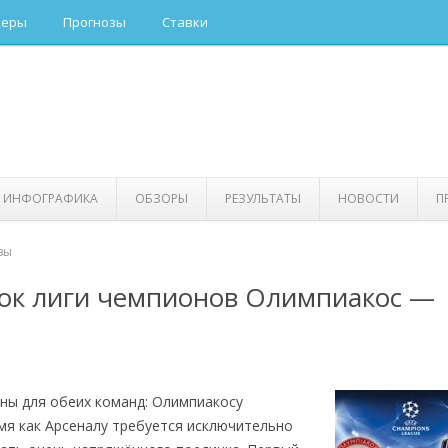
керы
Прогнозы
Ставки
ИНФОГРАФИКА
ОБЗОРЫ
РЕЗУЛЬТАТЫ
НОВОСТИ
П
зы
нок лиги чемпионов Олимпиакос —
сны для обеих команд: Олимпиакосу
емя как Арсеналу требуется исключительно