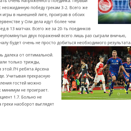
дать очень напряжённого поединка. Первый
с неожиданную победу грекам 3-2. Всего же
 игры в нынешней лиге, проиграв в обоих
ервенстве у Оли дела идут более чем
ед в 13 матчах. Всего же за 20-ть поединков
еупомянутых двух поражений всего лишь раз сыграли вничью,
еналу будет очень не просто добиться необходимого результата
ь далека от оптимальной.
рали только трижды,
в этой ЛЧ ребята Арсена
зде. Учитывая прекрасную
пления гостей можно
 минимум не проиграет.
ициент 1.7. Больно не
а греки наоборот выглядят