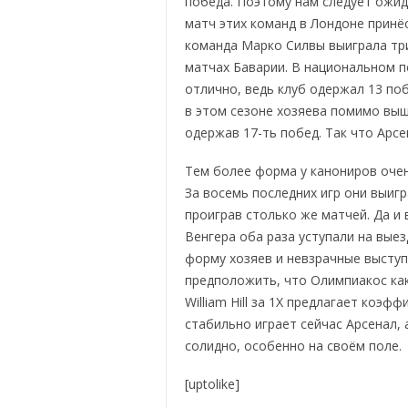
победа. Поэтому нам следует ожи
матч этих команд в Лондоне принё
команда Марко Силвы выиграла три
матчах Баварии. В национальном п
отлично, ведь клуб одержал 13 поб
в этом сезоне хозяева помимо выш
одержав 17-ть побед. Так что Арс
Тем более форма у канониров очен
За восемь последних игр они выиг
проиграв столько же матчей. Да и 
Венгера оба раза уступали на вые
форму хозяев и невзрачные высту
предположить, что Олимпиакос как
William Hill за 1Х предлагает коэфф
стабильно играет сейчас Арсенал, 
солидно, особенно на своём поле.
[uptolike]