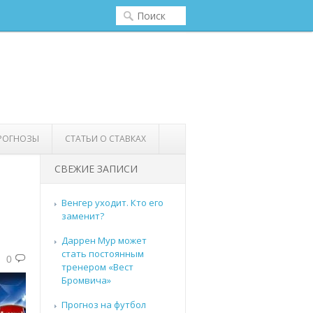
РОГНОЗЫ
СТАТЬИ О СТАВКАХ
СВЕЖИЕ ЗАПИСИ
Венгер уходит. Кто его
заменит?
Даррен Мур может
стать постоянным
0
тренером «Вест
Бромвича»
Прогноз на футбол