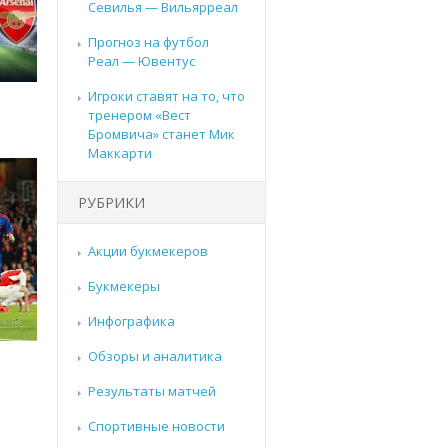
Севилья — Вильярреал
Прогноз на футбол
Реал — Ювентус
Игроки ставят на то, что
тренером «Вест
Бромвича» станет Мик
.
Маккарти
РУБРИКИ
Акции букмекеров
Букмекеры
Инфографика
Обзоры и аналитика
Результаты матчей
Спортивные новости