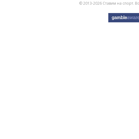
© 2013-2026
Ставим на спорт
. 