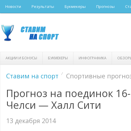
Новости
Результаты
Букмекеры
Прогнозы
Ст
АКЦИИ И БОНУСЫ
БУКМЕКЕРЫ
ИНФОГРАФИКА
ОБЗОР
Ставим на спорт
Спортивные прогно
Прогноз на поединок 16-
Челси — Халл Сити
13 декабря 2014