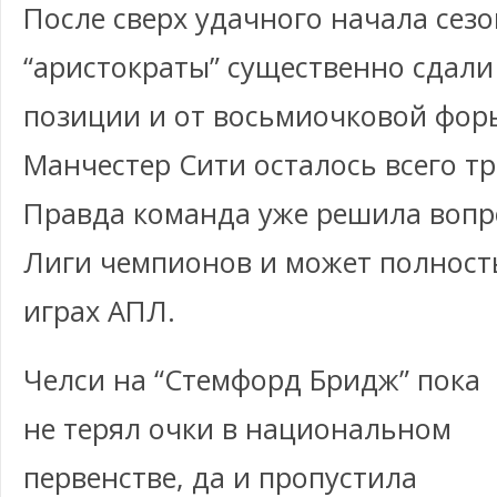
После сверх удачного начала сез
“аристократы” существенно сдали
позиции и от восьмиочковой фор
Манчестер Сити осталось всего тр
Правда команда уже решила вопр
Лиги чемпионов и может полност
играх АПЛ.
Челси на “Стемфорд Бридж” пока
не терял очки в национальном
первенстве, да и пропустила