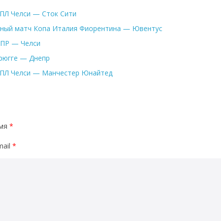
АПЛ Челси — Сток Сити
ьный матч Копа Италия Фиорентина — Ювентус
КПР — Челси
Брюгге — Днепр
 АПЛ Челси — Манчестер Юнайтед
мя
*
mail
*