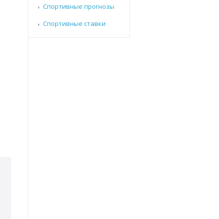
Спортивные прогнозы
Спортивные ставки