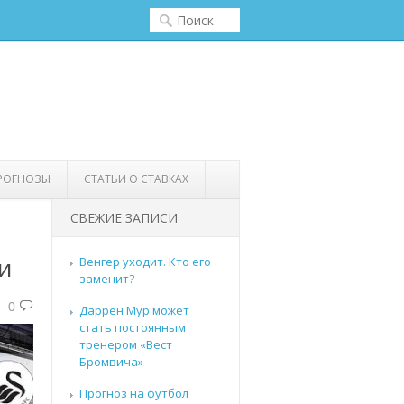
РОГНОЗЫ
СТАТЬИ О СТАВКАХ
СВЕЖИЕ ЗАПИСИ
и
Венгер уходит. Кто его
заменит?
0
Даррен Мур может
стать постоянным
тренером «Вест
Бромвича»
Прогноз на футбол