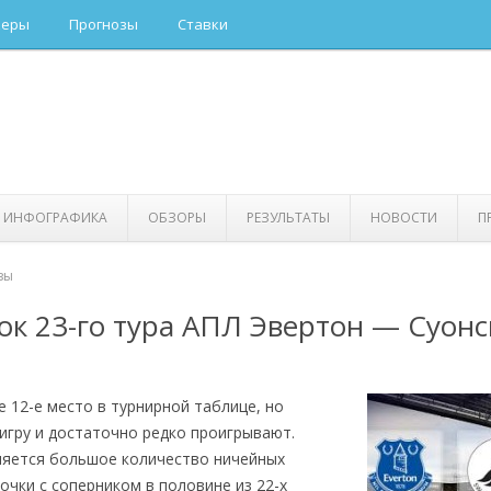
керы
Прогнозы
Ставки
ИНФОГРАФИКА
ОБЗОРЫ
РЕЗУЛЬТАТЫ
НОВОСТИ
П
зы
ок 23-го тура АПЛ Эвертон — Суонс
 12-е место в турнирной таблице, но
игру и достаточно редко проигрывают.
яется большое количество ничейных
очки с соперником в половине из 22-х