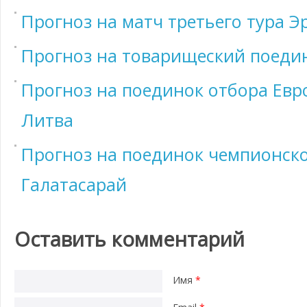
Прогноз на матч третьего тура 
Прогноз на товарищеский поеди
Прогноз на поединок отбора Ев
Литва
Прогноз на поединок чемпионск
Галатасарай
Оставить комментарий
Имя
*