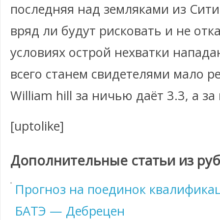
последняя над земляками из Сити
вряд ли будут рисковать и не отка
условиях острой нехватки напада
всего станем свидетелями мало р
William hill за ничью даёт 3.3, а з
[uptolike]
Дополнительные статьи из ру
Прогноз на поединок квалифика
БАТЭ — Дебрецен