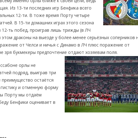
 всему именно орлы ближе к своей цели, ведь
ая. Из 13-ти последних игр Бенфика всего
тальных 12-ти. В тоже время Порту четыре
атчей. В 15-ти домашних играх этого сезона
12-ть побед, проиграв лишь трижды (в ЛЧ
и этом драконы на выезде у более-менее серьёзных соперников 
ражение от Челси и ничья с Динамо в ЛЧ плюс поражение от
 не зря букмекеры предпочтение отдают хозяевам поля.
иссабоне орлы не
тчей подряд, выиграв три
ле преимущество остаётся
атистику и отменную форму
мы Порту мы отдаём
обеду Бенфики оценивает в