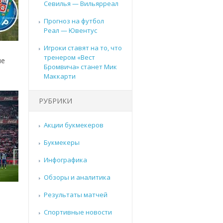
Севилья — Вильярреал
Прогноз на футбол
Реал — Ювентус
Игроки ставят на то, что
тренером «Вест
не
Бромвича» станет Мик
Маккарти
РУБРИКИ
Акции букмекеров
Букмекеры
Инфографика
Обзоры и аналитика
Результаты матчей
Спортивные новости