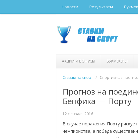
Новости
Результаты
Букме
АКЦИИ И БОНУСЫ
БУКМЕКЕРЫ
Ставим на спорт
Спортивные прогно
Прогноз на поедин
Бенфика — Порту
12 февраля 2016
В случае поражения Порту рискует
чемпионства, а победа существен