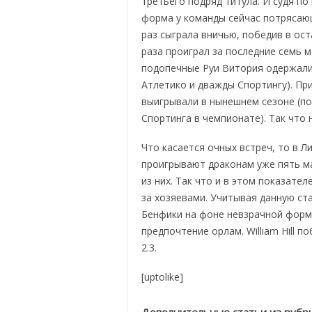
третьего подряд титула. И судя по
форма у команды сейчас потрясающ
раз сыграла вничью, победив в ос
раза проиграл за последние семь м
подопечные Руи Витория одержали 
Атлетико и дважды Спортингу). Пр
выигрывали в нынешнем сезоне (по
Спортинга в чемпионате). Так что
Что касается очных встреч, то в Л
проигрывают драконам уже пять ма
из них. Так что и в этом показате
за хозяевами. Учитывая данную ст
Бенфики на фоне невзрачной фор
предпочтение орлам. William Hill п
2.3.
[uptolike]