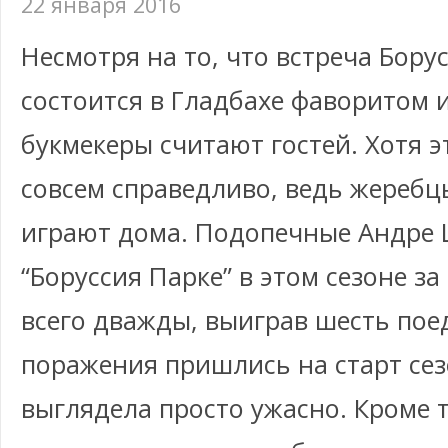
22 января 2016
Несмотря на то, что встреча Бору
состоится в Гладбахе фаворитом 
букмекеры считают гостей. Хотя э
совсем справедливо, ведь жереб
играют дома. Подопечные Андре 
“Боруссия Парке” в этом сезоне з
всего дважды, выиграв шесть пое
поражения пришлись на старт сез
выглядела просто ужасно. Кроме т