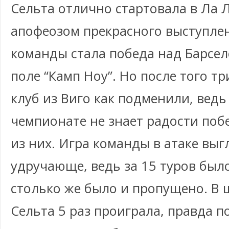
Сельта отлично стартовала в Ла Л
апофеозом прекрасного выступле
команды стала победа над Барсе
поле “Камп Ноу”. Но после того т
клуб из Виго как подменили, ведь
чемпионате не знает радости побе
из них. Игра команды в атаке выг
удручающе, ведь за 15 туров был
столько же было и пропущено. В 
Сельта 5 раз проиграла, правда п