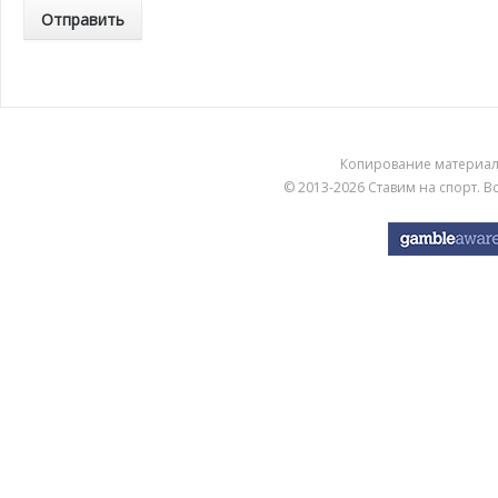
Копирование материа
© 2013-2026
Ставим на спорт
. 