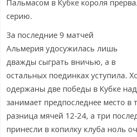
Пальмасом в Кубке короля прерв
серию.
За последние 9 матчей
Альмерия удосужилась лишь
дважды сыграть вничью, а в
остальных поединках уступила. Х
одержаны две победы в Кубке над
занимает предпоследнее место в 
разница мячей 12-24, а три после
принесли в копилку клуба ноль оч