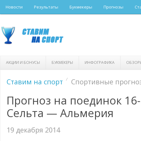
Новости
Результаты
Букмекеры
Прогнозы
Ст
АКЦИИ И БОНУСЫ
БУКМЕКЕРЫ
ИНФОГРАФИКА
ОБЗОР
Ставим на спорт
Спортивные прогно
Прогноз на поединок 16-
Сельта — Альмерия
19 декабря 2014