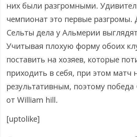
них были разгромными. Удивитель
чемпионат это первые разгромы. 
Сельты дела у Альмерии выглядят
Учитывая плохую форму обоих кл
поставить на хозяев, которые по
приходить в себя, при этом матч 
результативным, поэтому победа С
от William hill.
[uptolike]