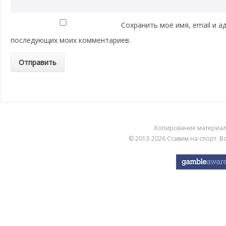
Сохранить моё имя, email и а
последующих моих комментариев.
Копирование материа
© 2013-2026
Ставим на спорт
. 