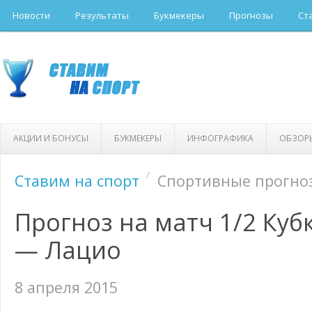
Новости
Результаты
Букмекеры
Прогнозы
Ст
АКЦИИ И БОНУСЫ
БУКМЕКЕРЫ
ИНФОГРАФИКА
ОБЗОР
Ставим на спорт
Спортивные прогно
Прогноз на матч 1/2 Ку
— Лацио
8 апреля 2015