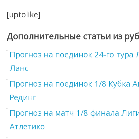
[uptolike]
Дополнительные статьи из ру
Прогноз на поединок 24-го тура 
Ланс
Прогноз на поединок 1/8 Кубка 
Рединг
Прогноз на матч 1/8 финала Лиг
Атлетико