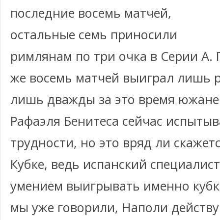
последние восемь матчей,
остальные семь приносили
римлянам по три очка в Серии А. 
же восемь матчей выиграл лишь р
лишь дважды за это время южане
Рафаэля Бенитеса сейчас испыты
трудности, но это вряд ли скажет
Кубке, ведь испанский специалист
умением выигрывать именно кубк
мы уже говорили, Наполи действ