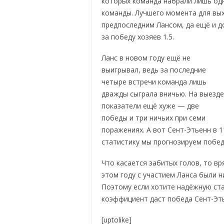
которых команда набрали лишь одн
команды. Лучшего момента для вых
предпоследним Лансом, да ещё и дом
за победу хозяев 1.5.
Ланс в новом году ещё не
выигрывал, ведь за последние
четыре встречи команда лишь
дважды сыграла вничью. На выезде
показатели ещё хуже — две
победы и три ничьих при семи
поражениях. А вот Сент-Этьенн в 
статистику мы прогнозируем побед
Что касается забитых голов, то вр
этом году с участием Ланса были н
Поэтому если хотите надёжную ста
коэффициент даст победа Сент-Этьенн
[uptolike]