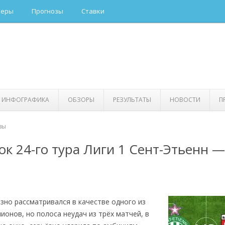
керы
Прогнозы
Ставки
ИНФОГРАФИКА
ОБЗОРЫ
РЕЗУЛЬТАТЫ
НОВОСТИ
П
зы
к 24-го тура Лиги 1 Сент-Этьенн —
зно рассматривался в качестве одного из
ионов, но полоса неудач из трёх матчей, в