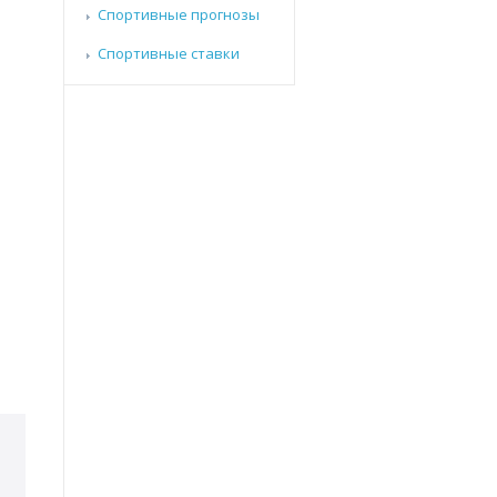
Спортивные прогнозы
Спортивные ставки