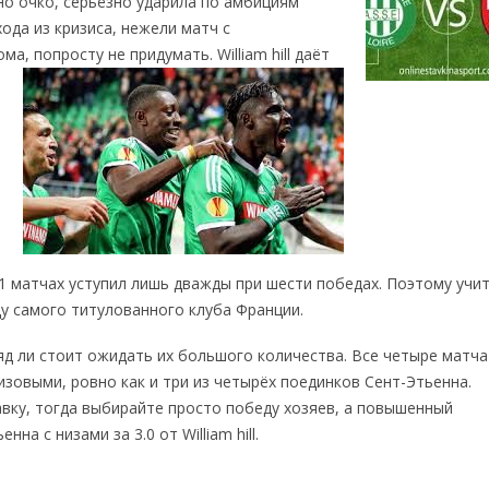
о очко, серьёзно ударила по амбициям
ода из кризиса, нежели матч с
а, попросту не придумать. William hill даёт
11 матчах уступил лишь дважды при шести победах. Поэтому учи
у самого титулованного клуба Франции.
яд ли стоит ожидать их большого количества. Все четыре матча
изовыми, ровно как и три из четырёх поединков Сент-Этьенна.
вку, тогда выбирайте просто победу хозяев, а повышенный
а с низами за 3.0 от William hill.