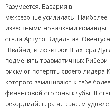
Разумеется, Бавария в
межсезонье усилилась. Наиболее
известными новичками команды
стали Артуро Видаль из Ювентус
Швайни, и екс-игрок Шахтёра Дуг
подменять травматичных Рибери и
рискуют потерять своего лидера 
которого заманивают к себе боле
финансовой стороны клубы. В ста
рекордмайстера не совсем удовл