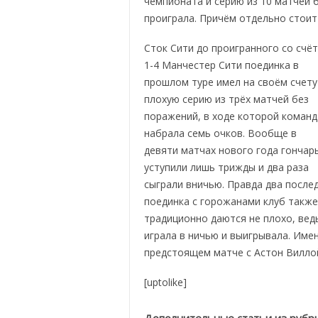
чемпионата и серию из 10 матчей б
проиграла. Причём отдельно стоит
Сток Сити до проигранного со счё
1-4 Манчестер Сити поединка в
прошлом туре имел на своём счету
плохую серию из трёх матчей без
поражений, в ходе которой команд
набрала семь очков. Вообще в
девяти матчах нового года гончар
уступили лишь трижды и два раза
сыграли вничью. Правда два после
поединка с горожанами клуб также
традиционно даются не плохо, ведь
играла в ничью и выигрывала. Имен
предстоящем матче с Астон Виллой. 
[uptolike]