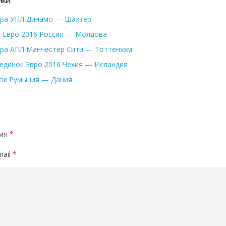
ики
тура УПЛ Динамо — Шахтёр
к Евро 2016 Россия — Молдова
ура АПЛ Манчестер Сити — Тоттенхэм
единок Евро 2016 Чехия — Исландия
нок Румыния — Дания
мя
*
mail
*