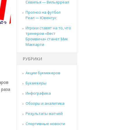
Севилья — Вильярреал
Прогноз на футбол
Реал — Ювентус
Игроки ставят на то, что
тренером «Вест
Бромвича» станет Мик
Маккарти
РУБРИКИ
Акции букмекеров
аров
Букмекеры
 раза
Инфографика
Обзоры и аналитика
Результаты матчей
Спортивные новости