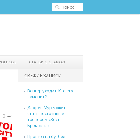
РОГНОЗЫ
СТАТЬИ О СТАВКАХ
СВЕЖИЕ ЗАПИСИ
Венгер уходит. Кто его
заменит?
Даррен Мур может
стать постоянным
0
тренером «Вест
Бромвича»
Прогноз на футбол