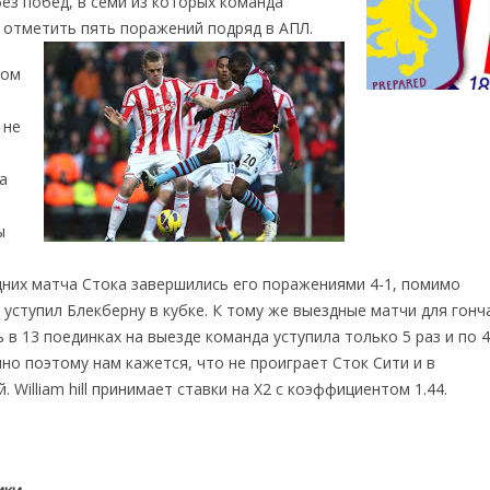
ез побед, в семи из которых команда
 отметить пять поражений подряд в АПЛ.
том
 не
а
ы
дних матча Стока завершились его поражениями 4-1, помимо
 уступил Блекберну в кубке. К тому же выездные матчи для гонч
 в 13 поединках на выезде команда уступила только 5 раз и по 4
но поэтому нам кажется, что не проиграет Сток Сити и в
William hill принимает ставки на Х2 с коэффициентом 1.44.