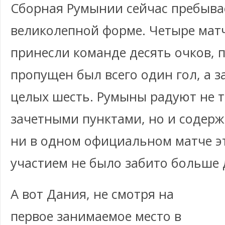
Сборная Румынии сейчас пребыва
великолепной форме. Четыре мат
принесли команде десять очков, 
пропущен был всего один гол, а з
целых шесть. Румыны радуют не 
зачетными пунктами, но и содерж
ни в одном официальном матче эт
участием не было забито больше 
А вот Дания, не смотря на
первое занимаемое место в