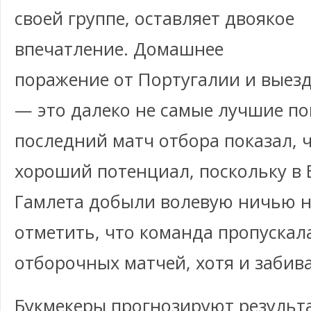
своей группе, оставляет двоякое
впечатление. Домашнее
поражение от Португалии и выез
— это далеко не самые лучшие по
последний матч отбора показал, ч
хороший потенциал, поскольку в 
Гамлета добыли волевую ничью н
отметить, что команда пропускал
отборочных матчей, хотя и забива
Букмекеры прогнозируют результ