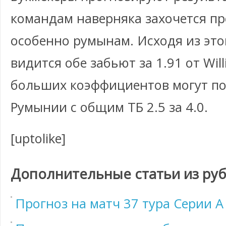
командам наверняка захочется пр
особенно румынам. Исходя из это
видится обе забьют за 1.91 от Will
больших коэффициентов могут по
Румынии с общим ТБ 2.5 за 4.0.
[uptolike]
Дополнительные статьи из ру
Прогноз на матч 37 тура Серии 