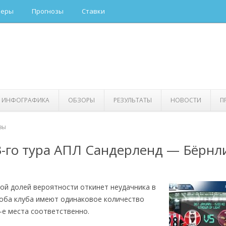
керы
Прогнозы
Ставки
ИНФОГРАФИКА
ОБЗОРЫ
РЕЗУЛЬТАТЫ
НОВОСТИ
П
зы
3-го тура АПЛ Сандерленд — Бёрнл
ой долей вероятности откинет неудачника в
 оба клуба имеют одинаковое количество
-е места соответственно.