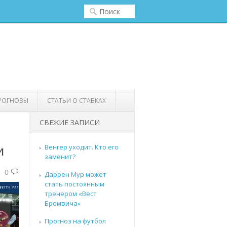
РОГНОЗЫ
СТАТЬИ О СТАВКАХ
СВЕЖИЕ ЗАПИСИ
и
Венгер уходит. Кто его
заменит?
0
Даррен Мур может
стать постоянным
тренером «Вест
Бромвича»
Прогноз на футбол