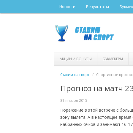
Новости
Результаты
Букме
АКЦИИ И БОНУСЫ
БУКМЕКЕРЫ
Ставим на спорт
Спортивные прогно
Прогноз на матч 2
31 января 2015
Поражение в этой встрече с больш
зону вылета. А в настоящее время
набранных очков и занимают 16-17