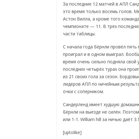
За последние 12 матчей в АПЛ Сан
это время только восемь голов. М
Астон Вилла, а кроме того команд
чемпионате — 11. В трёх последни
части таблицы.
С начала года Бёрнли провёл пять 
проиграл и в одном выиграл. Вооб
время очень сильно подняла свой у
последних четырёх турах она проиг
из 21 своих гола за сезон. Бордов
лидеров АПЛ по ничейным результа
очки с соперником.
Сандерленд имеет худшую домашнюю 
Бёрнли на выезде не силён. Поэто
или 1-1. William hill за ничью даёт 3.1
[uptolike]