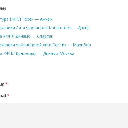
ики
 тура РФПЛ Терек — Амкар
фикации Лиги чемпионов Копенгаген — Днепр
ра РФПЛ Динамо — Спартак
фикации чемпионской лиги Селтик — Марибор
ура РФПЛ Краснодар — Динамо Москва
мя
*
mail
*