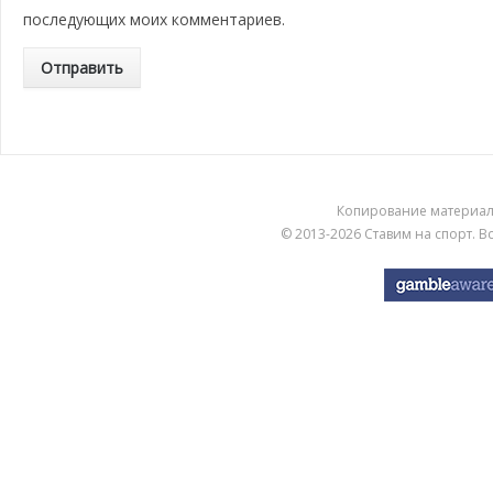
последующих моих комментариев.
Копирование материа
© 2013-2026
Ставим на спорт
. 