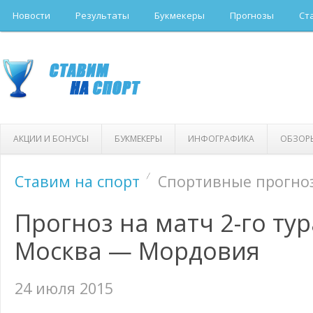
Новости
Результаты
Букмекеры
Прогнозы
Ст
АКЦИИ И БОНУСЫ
БУКМЕКЕРЫ
ИНФОГРАФИКА
ОБЗОР
Ставим на спорт
Спортивные прогно
Прогноз на матч 2-го т
Москва — Мордовия
24 июля 2015