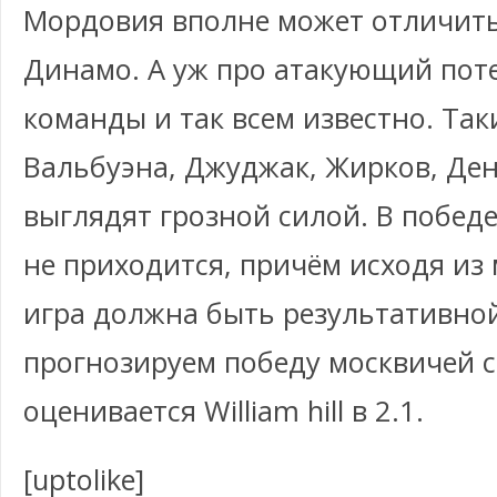
Мордовия вполне может отличить
Динамо. А уж про атакующий пот
команды и так всем известно. Так
Вальбуэна, Джуджак, Жирков, Ден
выглядят грозной силой. В побед
не приходится, причём исходя из
игра должна быть результативно
прогнозируем победу москвичей с
оценивается William hill в 2.1.
[uptolike]