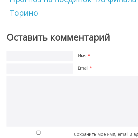
Торино
Оставить комментарий
Имя
*
Email
*
Сохранить моё имя, email и а