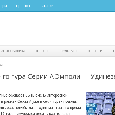
керы
Прогнозы
Ставки
ИНФОГРАФИКА
ОБЗОРЫ
РЕЗУЛЬТАТЫ
НОВОСТИ
П
зы
0-го тура Серии А Эмполи — Удинез
лице обещает быть очень интересной.
в рамках Серии А уже в семи турах подряд,
ишь раз, причём лишь один матч за это время
19 туров умудрился десять раз поделить