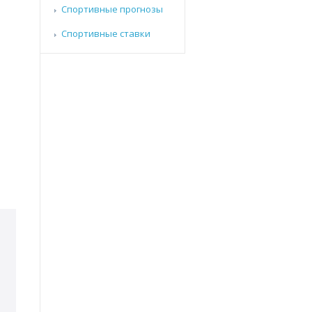
Спортивные прогнозы
Спортивные ставки