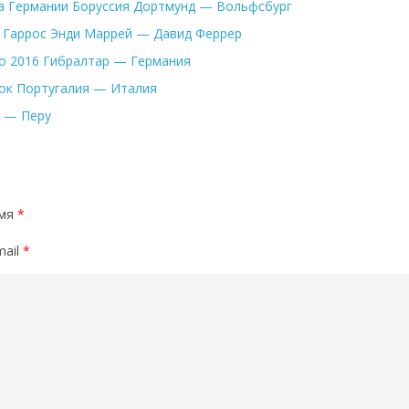
а Германии Боруссия Дортмунд — Вольфсбург
 Гаррос Энди Маррей — Давид Феррер
о 2016 Гибралтар — Германия
ок Португалия — Италия
и — Перу
мя
*
mail
*