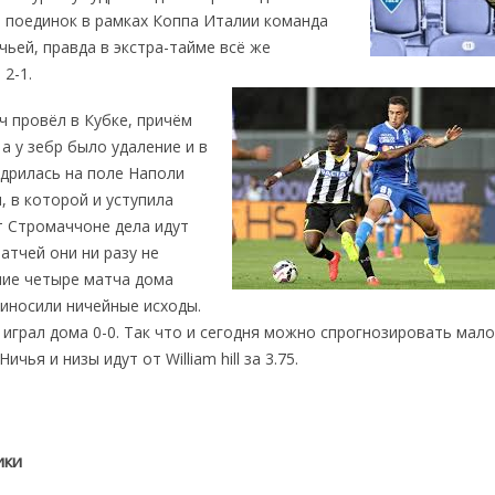
й поединок в рамках Коппа Италии команда
чьей, правда в экстра-тайме всё же
 2-1.
ч провёл в Кубке, причём
а у зебр было удаление и в
удрилась на поле Наполи
, в которой и уступила
ят Стромаччоне дела идут
атчей они ни разу не
ние четыре матча дома
риносили ничейные исходы.
грал дома 0-0. Так что и сегодня можно спрогнозировать мало
чья и низы идут от William hill за 3.75.
ики