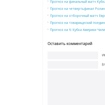
Прогноз на финальный матч Кубк
Прогноз на четвертьфинал Ролан
Прогноз на отборочный матч Евр
Прогноз на товарищеский поедин
Прогноз на ½ Кубка Америки Чил
Оставить комментарий
И
E