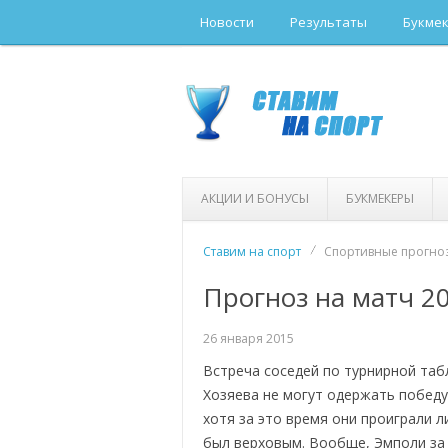
Новости
Результаты
Букме
АКЦИИ И БОНУСЫ
БУКМЕКЕРЫ
Ставим на спорт
Спортивные прогно
Прогноз на матч 2
26 января 2015
Встреча соседей по турнирной таб
Хозяева не могут одержать победу 
хотя за это время они проиграли л
был верховым. Вообще, Эмполи за 