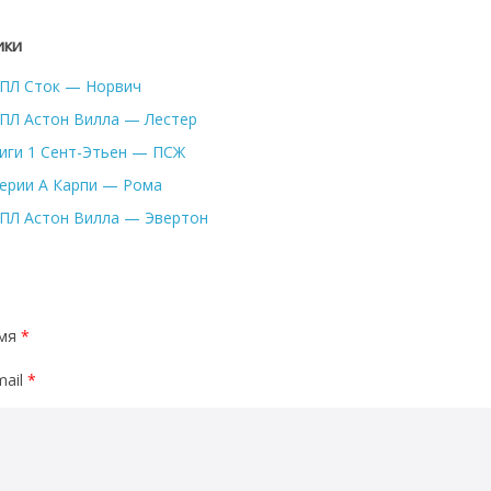
ики
 АПЛ Сток — Норвич
АПЛ Астон Вилла — Лестер
Лиги 1 Сент-Этьен — ПСЖ
Серии А Карпи — Рома
 АПЛ Астон Вилла — Эвертон
мя
*
mail
*