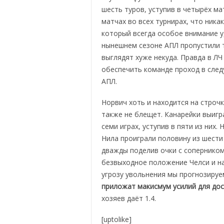
шесть туров, уступив в четырёх ма
матчах во всех турнирах, что ник
который всегда особое внимание 
нынешнем сезоне АПЛ пропустили т
выглядят хуже некуда. Правда в Л
обеспечить команде проход в след
АПЛ.
Норвич хоть и находится на строчк
также не блещет. Канарейки выигра
семи играх, уступив в пяти из них.
Нила проиграли половину из шести 
дважды поделив очки с соперником
безвыходное положение Челси и 
угрозу увольнения мы прогнозируе
приложат макисмум усилий для до
хозяев даёт 1.4.
[uptolike]