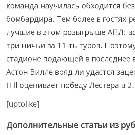
команда научилась обходится без
бомбардира. Тем более в гостях 
лучшие в этом розыгрыше АПЛ: в
три ничьи за 11-ть туров. Поэтом
стадионе подающей в последнее 
Астон Вилле вряд ли удастся зацеп
Hill оценивает победу Лестера в 2.
[uptolike]
Дополнительные статьи из ру