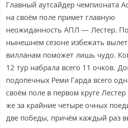
Главный аутсайдер чемпионата А
на своём поле примет главную
неожиданность АПЛ — Лестер. По
нынешнем сезоне избежать вылет
вилланам поможет лишь чудо. К
12 тур набрала всего 11 очков. До
подопечных Реми Гарда всего одн
своём поле в первом круге Лестер 
же за крайние четыре очных поед
две победы, причём каждый раз в