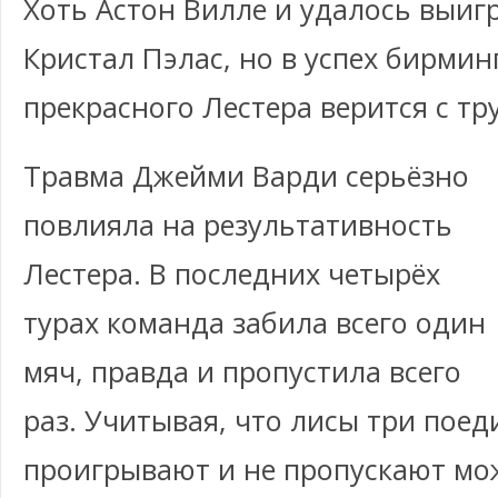
Хоть Астон Вилле и удалось выигр
Кристал Пэлас, но в успех бирми
прекрасного Лестера верится с тр
Травма Джейми Варди серьёзно
повлияла на результативность
Лестера. В последних четырёх
турах команда забила всего один
мяч, правда и пропустила всего
раз. Учитывая, что лисы три пое
проигрывают и не пропускают мо