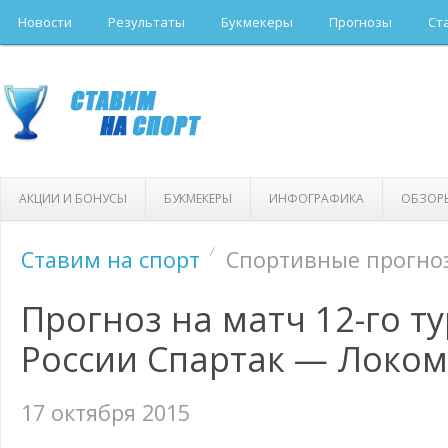
Новости
Результаты
Букмекеры
Прогнозы
Ст
АКЦИИ И БОНУСЫ
БУКМЕКЕРЫ
ИНФОГРАФИКА
ОБЗОР
Ставим на спорт
Спортивные прогно
Прогноз на матч 12-го т
России Спартак — Локо
17 октября 2015