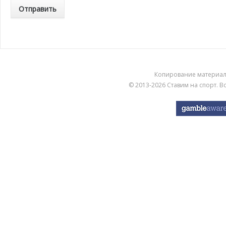
Копирование материа
© 2013-2026
Ставим на спорт
. 