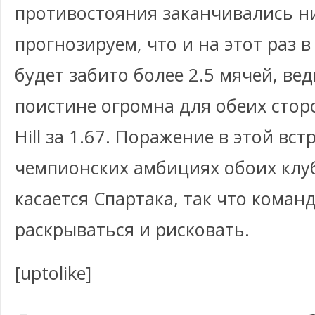
противостояния заканчивались ни
прогнозируем, что и на этот раз 
будет забито более 2.5 мячей, ве
поистине огромна для обеих сторо
Hill за 1.67. Поражение в этой вст
чемпионских амбициях обоих клуб
касается Спартака, так что коман
раскрываться и рисковать.
[uptolike]