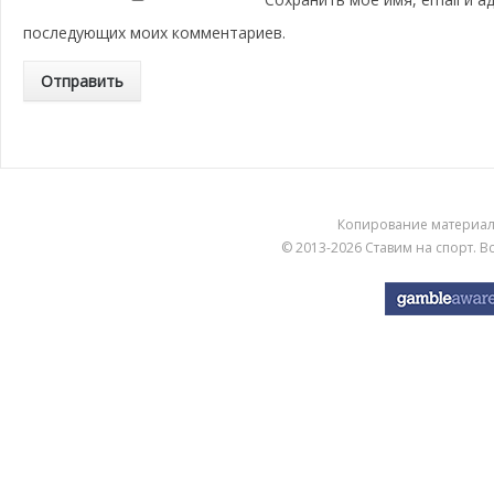
последующих моих комментариев.
Копирование материа
© 2013-2026
Ставим на спорт
. 