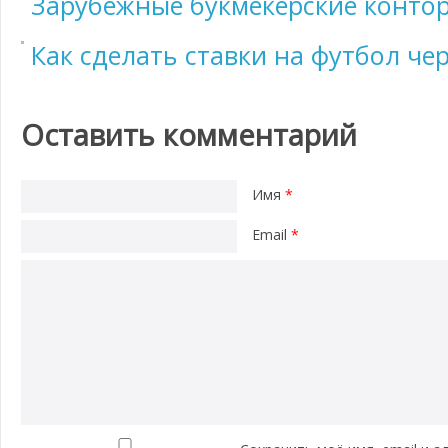
Зарубежные букмекерские конто
Как сделать ставки на футбол че
Оставить комментарий
Имя
*
Email
*