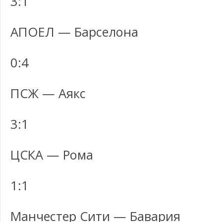
3:1
АПОЕЛ — Барселона
0:4
ПСЖ — Аякс
3:1
ЦСКА — Рома
1:1
Манчестер Сити — Бавария