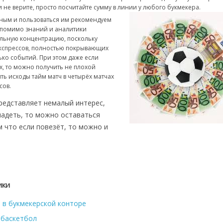
и не верите, просто посчитайте сумму в линии у любого букмекера.
дным и пользоваться им рекомендуем
т помимо знаний и аналитики
льную концентрацию, поскольку
экспрессов, полностью покрывающих
ько событий. При этом даже если
ёх, то можно получить не плохой
ть исходы тайм матч в четырёх матчах
сов.
представляет немалый интерес,
ладеть, то можно оставаться
м что если повезёт, то можно и
ики
 в букмекерской конторе
 баскетбол