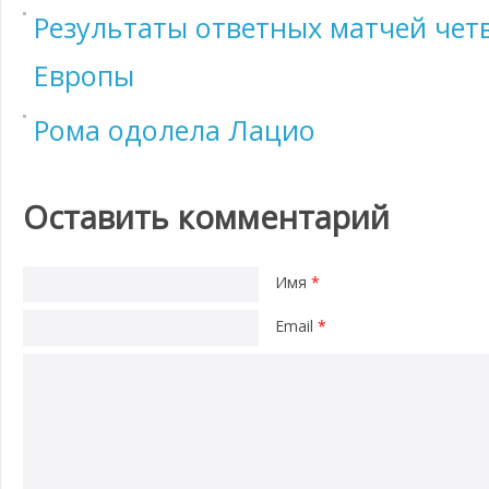
Результаты ответных матчей че
Европы
Рома одолела Лацио
Оставить комментарий
Имя
*
Email
*