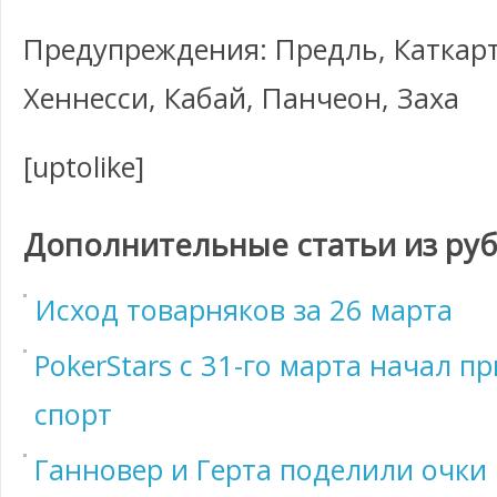
Предупреждения: Предль, Каткарт
Хеннесси, Кабай, Панчеон, Заха
[uptolike]
Дополнительные статьи из ру
Исход товарняков за 26 марта
PokerStars с 31-го марта начал п
спорт
Ганновер и Герта поделили очки