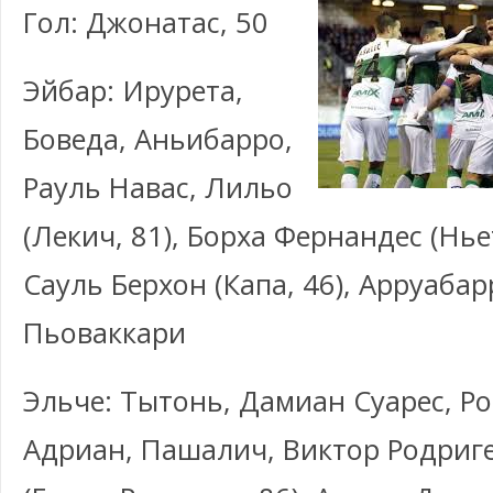
Гол: Джонатас, 50
Эйбар: Ирурета,
Боведа, Аньибарро,
Рауль Навас, Лильо
(Лекич, 81), Борха Фернандес (Нье
Сауль Берхон (Капа, 46), Арруабар
Пьоваккари
Эльче: Тытонь, Дамиан Суарес, Ро
Адриан, Пашалич, Виктор Родриге