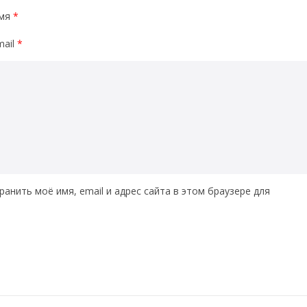
мя
*
mail
*
ранить моё имя, email и адрес сайта в этом браузере для