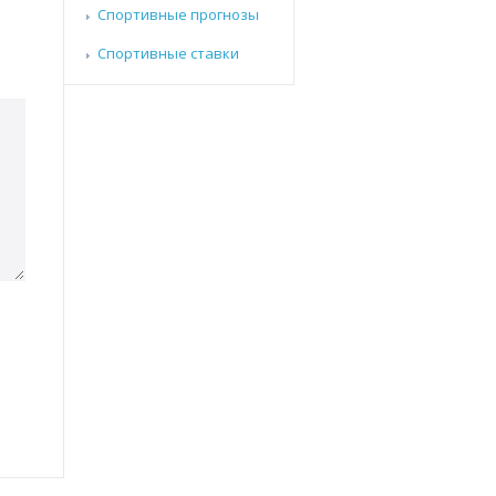
Спортивные прогнозы
Спортивные ставки