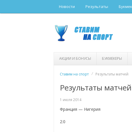
Новости
Результаты
Букме
АКЦИИ И БОНУСЫ
БУКМЕКЕРЫ
Ставим на спорт
Результаты матчей
Результаты матчей
1 июля 2014
Франция — Нигерия
2:0