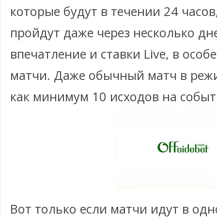
которые будут в течении 24 часов
пройдут даже через несколько дн
впечатление и ставки Live, в осо
матчи. Даже обычный матч в режи
как минимум 10 исходов на событ
Вот только если матчи идут в одн