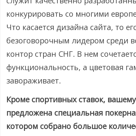
служит качественно разработанн
конкурировать со многими европ
Что касается дизайна сайта, то е
безоговорочным лидером среди вс
контор стран СНГ. В нем сочетаетс
функциональность, а цветовая га
завораживает.
Кроме спортивных ставок, вашем
предложена специальная покерная
котором собрано большое количес