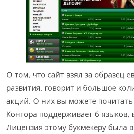
О том, что сайт взял за образец 
развития, говорит и большое кол
акций. О них вы можете почитать 
Контора поддерживает 6 языков, в
Лицензия этому букмекеру была в