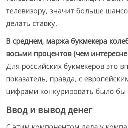
телевизору, значит больше шансов
делать ставку.
В среднем, маржа букмекера коле
восьми процентов (чем интересне
Для российских букмекеров это в
показатель, правда, с европейск
цифрами конкурировать было бы 
Ввод и вывод денег
С этим компонентом дела у комп