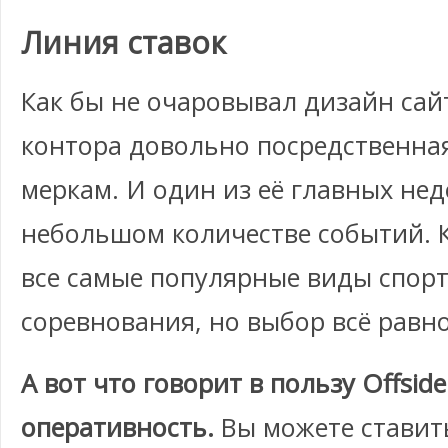
Линия ставок
Как бы не очаровывал дизайн сайт
контора довольно посредственна
меркам. И один из её главных нед
небольшом количестве событий. К
все самые популярные виды спорт
соревнования, но выбор всё равн
А вот что говорит в пользу Offside
оперативность.
Вы можете ставить