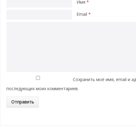
Имя
*
Email
*
Сохранить моё имя, email и а
последующих моих комментариев.