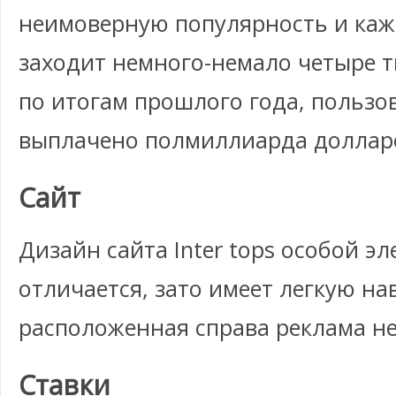
неимоверную популярность и каж
заходит немного-немало четыре т
по итогам прошлого года, пользо
выплачено полмиллиарда доллар
Сайт
Дизайн сайта Inter tops особой э
отличается, зато имеет легкую на
расположенная справа реклама не 
Ставки