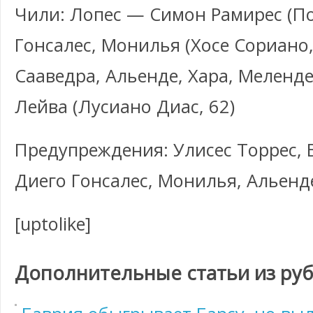
Чили: Лопес — Симон Рамирес (Пон
Гонсалес, Монилья (Хосе Сориано,
Сааведра, Альенде, Хара, Меленд
Лейва (Лусиано Диас, 62)
Предупреждения: Улисес Торрес, 
Диего Гонсалес, Монилья, Альенд
[uptolike]
Дополнительные статьи из ру