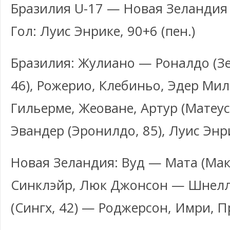
Бразилия U-17 — Новая Зеландия 
Гол: Луис Энрике, 90+6 (пен.)
Бразилия: Жулиано — Роналдо (Зе
46), Рожерио, Клебиньо, Эдер Ми
Гильерме, Жеоване, Артур (Матеус
Эвандер (Эронилдо, 85), Луис Энр
Новая Зеландия: Вуд — Мата (Макк
Синклэйр, Люк Джонсон — Шнелль
(Сингх, 42) — Роджерсон, Имри, 