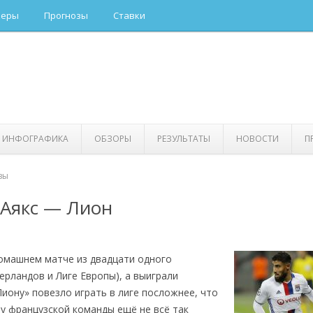
керы
Прогнозы
Ставки
ИНФОГРАФИКА
ОБЗОРЫ
РЕЗУЛЬТАТЫ
НОВОСТИ
П
зы
 Аякс — Лион
омашнем матче из двадцати одного
ерландов и Лиге Европы), а выиграли
Лиону» повезло играть в лиге посложнее, что
 у французской команды ещё не всё так