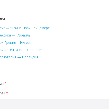
ики
ти” — “Квинс Парк Рейнджерс
Мексика — Израиль
ок Греция – Нигерия
ок Аргентина — Словения
Португалия — Ирландия
мя
*
mail
*