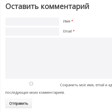
Оставить комментарий
Имя
*
Email
*
Сохранить моё имя, email и а
последующих моих комментариев.