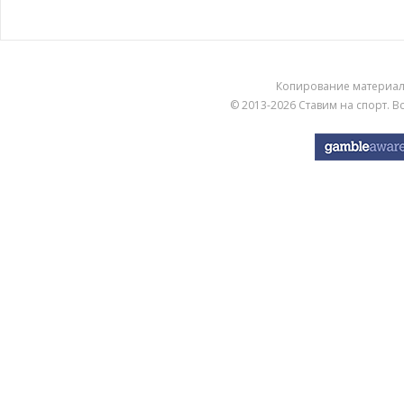
Копирование материа
© 2013-2026
Ставим на спорт
. 