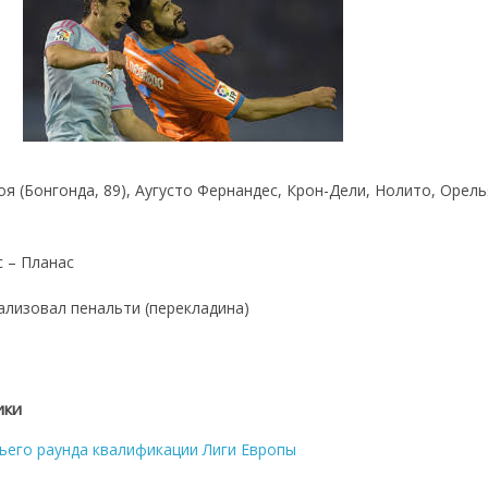
оя (Бонгонда, 89), Аугусто Фернандес, Крон-Дели, Нолито, Орел
с – Планас
ализовал пенальти (перекладина)
ики
ьего раунда квалификации Лиги Европы