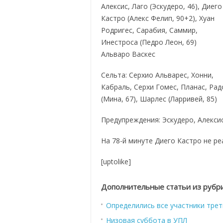
Алексис, Лаго (Эскудеро, 46), Диего
Кастро (Алекс Фелип, 90+2), Хуан
Родригес, Сарабия, Саммир,
Инестроса (Педро Леон, 69)
Альваро Васкес
Сельта: Серхио Альварес, Хонни,
Кабраль, Серхи Гомес, Планас, Рад
(Мина, 67), Шарлес (Ларривей, 85)
Предупреждения: Эскудеро, Алекси
На 78-й минуте Диего Кастро не ре
[uptolike]
Дополнительные статьи из рубр
Определились все участники трет
Низовая суббота в УПЛ