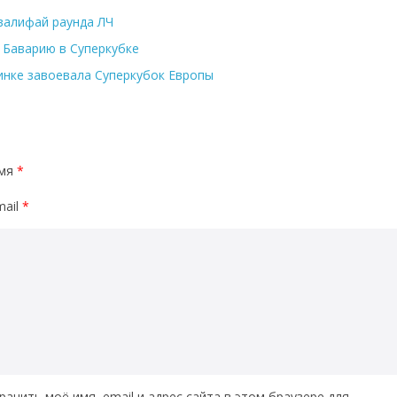
валифай раунда ЛЧ
 Баварию в Суперкубке
инке завоевала Суперкубок Европы
мя
*
mail
*
ранить моё имя, email и адрес сайта в этом браузере для