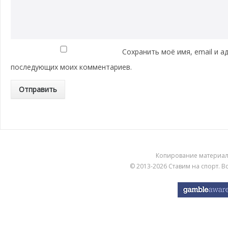
Сохранить моё имя, email и а
последующих моих комментариев.
Копирование материа
© 2013-2026
Ставим на спорт
. 