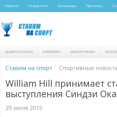
Новости
Результаты
Букмекеры
Прогнозы
Ст
АКЦИИ И БОНУСЫ
БУКМЕКЕРЫ
ИНФОГРАФИКА
ОБЗОР
Ставим на спорт
Спортивные новост
William Hill принимает с
выступления Синдзи Ока
29 июля 2015