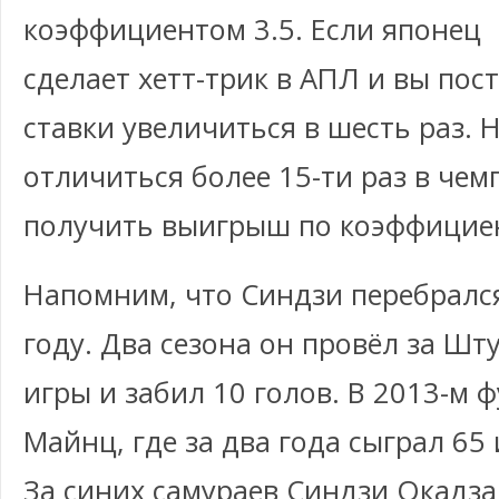
коэффициентом 3.5. Если японец
сделает хетт-трик в АПЛ и вы пост
ставки увеличиться в шесть раз. Н
отличиться более 15-ти раз в чем
получить выигрыш по коэффициен
Напомним, что Синдзи перебрался
году. Два сезона он провёл за Шту
игры и забил 10 голов. В 2013-м 
Майнц, где за два года сыграл 65 
За синих самураев Синдзи Окадза