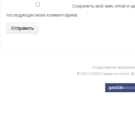
Сохранить моё имя, email и а
последующих моих комментариев.
Копирование материа
© 2013-2026
Ставим на спорт
. 