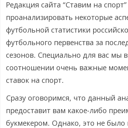
Редакция сайта “Ставим на спорт
проанализировать некоторые асп
футбольной статистики российск
футбольного первенства за после
сезонов. Специально для вас мы 
соотношении очень важные моме
ставок на спорт.
Сразу оговоримся, что данный ан
предоставит вам какое-либо преи
букмекером. Однако, это не было