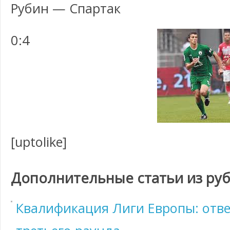
Рубин — Спартак
0:4
[uptolike]
Дополнительные статьи из ру
Квалификация Лиги Европы: отв