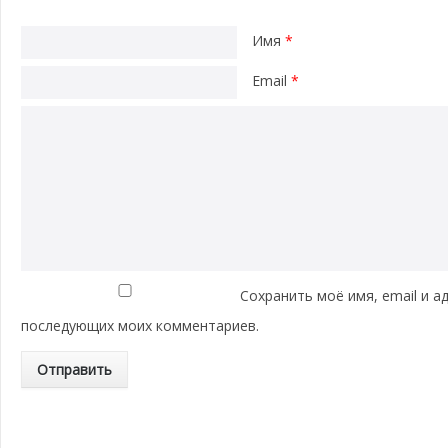
Имя
*
Email
*
Сохранить моё имя, email и а
последующих моих комментариев.