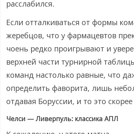
расслабился.
Если отталкиваться от формы кома
жеребцов, что у фармацевтов пре
чоень редко проигрывают и увер
верхней части турнирной таблиц
команд настолько равные, что да
определить фаворита, лишь неб
отдавая Боруссии, и то это скоре
Челси — Ливерпуль: классика АПЛ