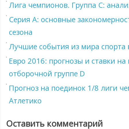
Лига чемпионов. Группа С: анали
Серия А: основные закономерно
сезона
Лучшие события из мира спорта 
Евро 2016: прогнозы и ставки на
отборочной группе D
Прогноз на поединок 1/8 лиги 
Атлетико
Оставить комментарий