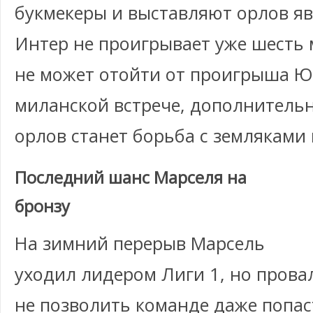
букмекеры и выставляют орлов яв
Интер не проигрывает уже шесть 
не может отойти от проигрыша Юв
миланской встрече, дополнитель
орлов станет борьба с земляками 
Последний шанс Марселя на
бронзу
На зимний перерыв Марсель
уходил лидером Лиги 1, но прова
не позволить команде даже попас