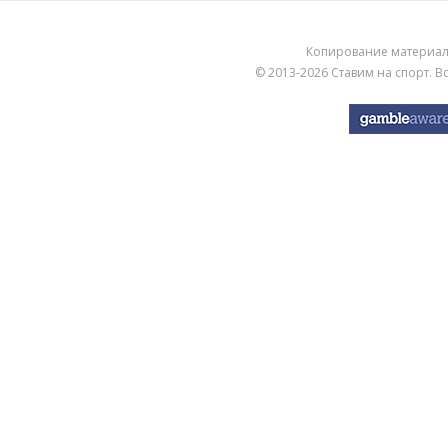
Копирование материа
© 2013-2026
Ставим на спорт
. 