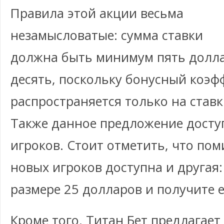
Правила этой акции весьма
незамысловатые: сумма ставки
должна быть минимум пять долла
десять, поскольку бонусный коэ
распространяется только на ставк
Также данное предложение досту
игроков. Стоит отметить, что по
новых игроков доступна и другая:
размере 25 долларов и получите е
Кроме того, Титан Бет предлагает