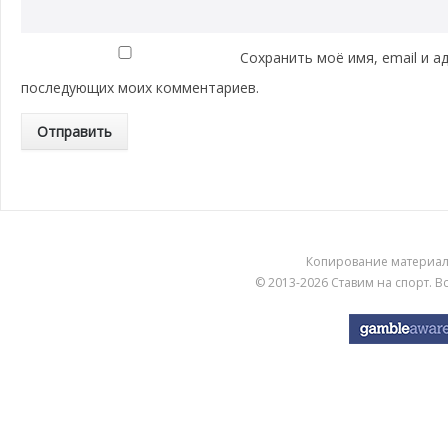
Сохранить моё имя, email и а
последующих моих комментариев.
Копирование материа
© 2013-2026
Ставим на спорт
. 