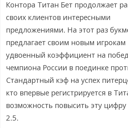
Контора Титан Бет продолжает р
своих клиентов интересными
предложениями. На этот раз букм
предлагает своим новым игрокам
удвоенный коэффициент на побед
чемпиона России в поединке прот
Стандартный кэф на успех питерц
кто впервые регистрируется в Тит
возможность повысить эту цифру 
2.5.