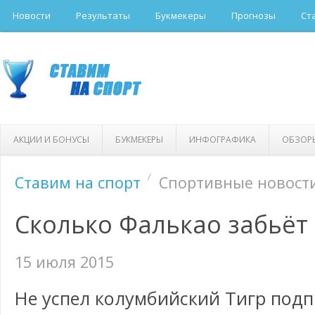
Новости
Результаты
Букмекеры
Прогнозы
Ст
АКЦИИ И БОНУСЫ
БУКМЕКЕРЫ
ИНФОГРАФИКА
ОБЗОР
Ставим на спорт
Спортивные новост
Сколько Фалькао забьёт 
15 июля 2015
Не успел колумбийский Тигр подп