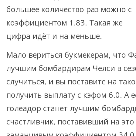
большее количество раз можно с
коэффициентом 1.83. Такая же
цифра идёт и на меньше.
Мало вериться букмекерам, что Ф
лучшим бомбардирам Челси в сезо
случиться, и вы поставите на так
получить выплату с кэфом 6.0. А 
голеадор станет лучшим бомбард
счастливчик, поставивший на это 
заманчивым коэффициентом 34.0