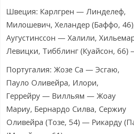
Швеция: Карлгрен — Линделеф,
Милошевич, Хеландер (Баффо, 46)
Аугустинссон — Халили, Хильемар
Левицки, Тибблинг (Куайсон, 66) 
Португалия: Жозе Са — Эсгаю,
Пауло Оливейра, Илори,
Геррейру — Вилльям — Жоау
Мариу, Бернардо Силва, Сержиу
Оливейра (Тозе, 54) — Рикарду (П