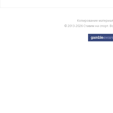
Копирование материа
© 2013-2026
Ставим на спорт
. 