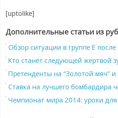
[uptolike]
Дополнительные статьи из ру
Обзор ситуации в группе Е после
Кто станет следующей жертвой з
Претенденты на “Золотой мяч” и 
Ставка на лучшего бомбардира 
Чемпионат мира 2014: уроки для