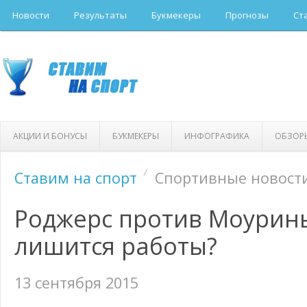
Новости
Результаты
Букмекеры
Прогнозы
Ст
АКЦИИ И БОНУСЫ
БУКМЕКЕРЫ
ИНФОГРАФИКА
ОБЗОР
Ставим на спорт
Спортивные новост
Роджерс против Моуринь
лишится работы?
13 сентября 2015