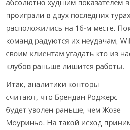
абсолютно худшим показателем в
проиграли в двух последних тура
расположились на 16-м месте. По
команд радуются их неудачам, Will
своим клиентам угадать кто из н
клубов раньше лишится работы.
Итак, аналитики конторы
считают, что Брендан Роджерс
будет уволен раньше, чем Жозе
Моуриньо. На такой исход приним