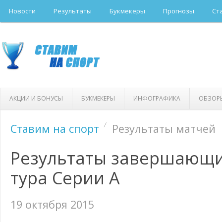
Новости
Результаты
Букмекеры
Прогнозы
Ст
АКЦИИ И БОНУСЫ
БУКМЕКЕРЫ
ИНФОГРАФИКА
ОБЗОР
Ставим на спорт
Результаты матчей
Результаты завершающи
тура Серии А
19 октября 2015