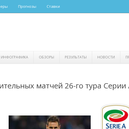
керы
Прогнозы
Ставки
ИНФОГРАФИКА
ОБЗОРЫ
РЕЗУЛЬТАТЫ
НОВОСТИ
П
ительных матчей 26-го тура Серии 