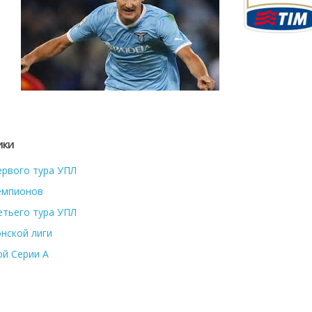
ики
ервого тура УПЛ
емпионов
етьего тура УПЛ
нской лиги
ой Серии А